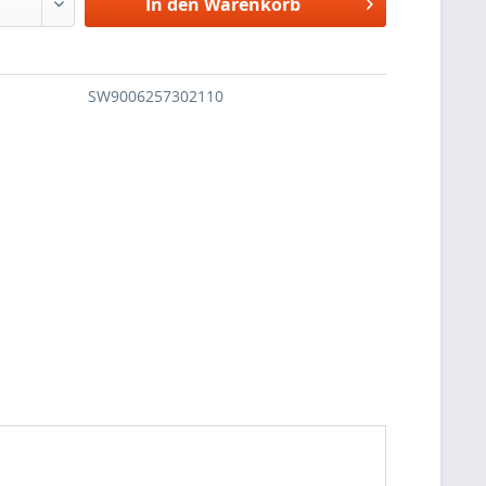
In den
Warenkorb
SW9006257302110