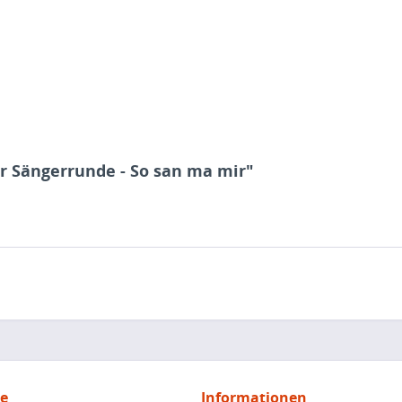
er Sängerrunde - So san ma mir"
ce
Informationen