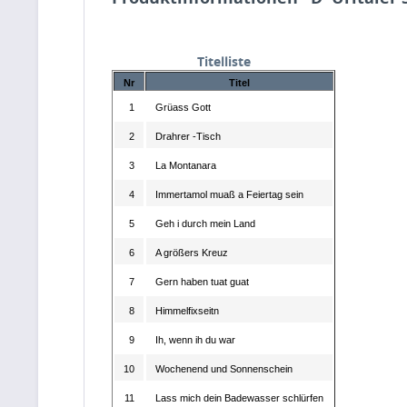
Titelliste
Nr
Titel
1
Grüass Gott
2
Drahrer -Tisch
3
La Montanara
4
Immertamol muaß a Feiertag sein
5
Geh i durch mein Land
6
A größers Kreuz
7
Gern haben tuat guat
8
Himmelfixseitn
9
Ih, wenn ih du war
10
Wochenend und Sonnenschein
11
Lass mich dein Badewasser schlürfen