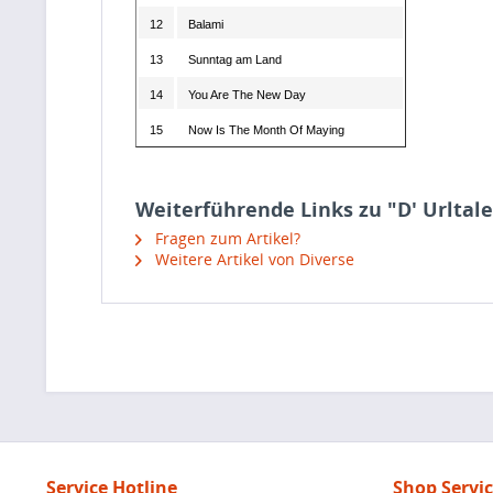
12
Balami
13
Sunntag am Land
14
You Are The New Day
15
Now Is The Month Of Maying
Weiterführende Links zu "D' Urltal
Fragen zum Artikel?
Weitere Artikel von Diverse
Service Hotline
Shop Servi