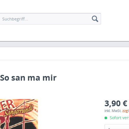
 So san ma mir
3,90 €
inkl. MwSt.
zzg
Sofort ver