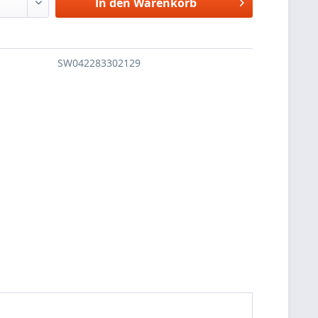
In den
Warenkorb
SW042283302129