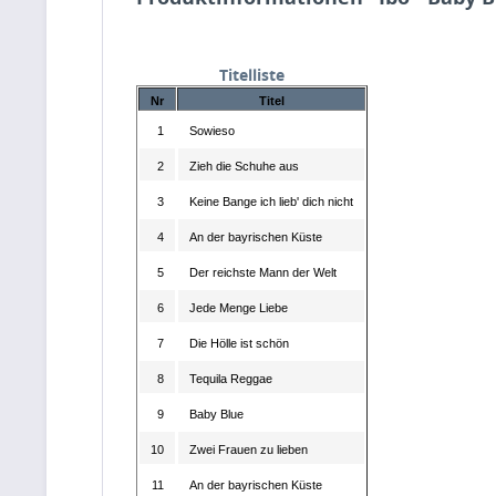
Titelliste
Nr
Titel
1
Sowieso
2
Zieh die Schuhe aus
3
Keine Bange ich lieb' dich nicht
4
An der bayrischen Küste
5
Der reichste Mann der Welt
6
Jede Menge Liebe
7
Die Hölle ist schön
8
Tequila Reggae
9
Baby Blue
10
Zwei Frauen zu lieben
11
An der bayrischen Küste