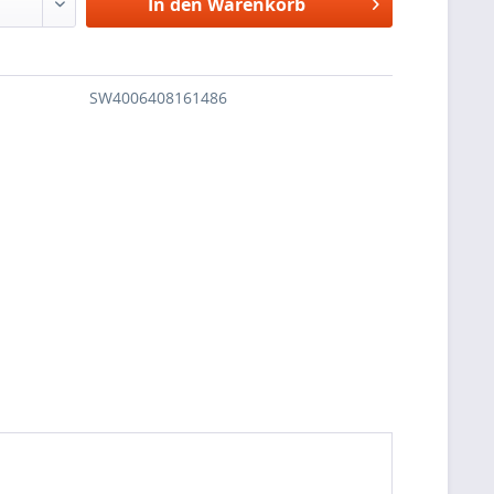
In den
Warenkorb
SW4006408161486