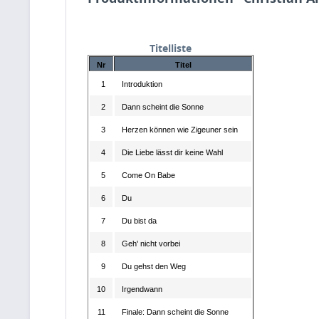
Titelliste
Nr
Titel
1
Introduktion
2
Dann scheint die Sonne
3
Herzen können wie Zigeuner sein
4
Die Liebe lässt dir keine Wahl
5
Come On Babe
6
Du
7
Du bist da
8
Geh' nicht vorbei
9
Du gehst den Weg
10
Irgendwann
11
Finale: Dann scheint die Sonne