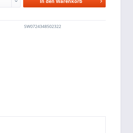
In den
Warenkorb
SW0724348502322