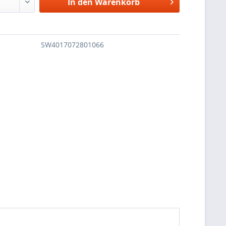
In den
Warenkorb
SW4017072801066