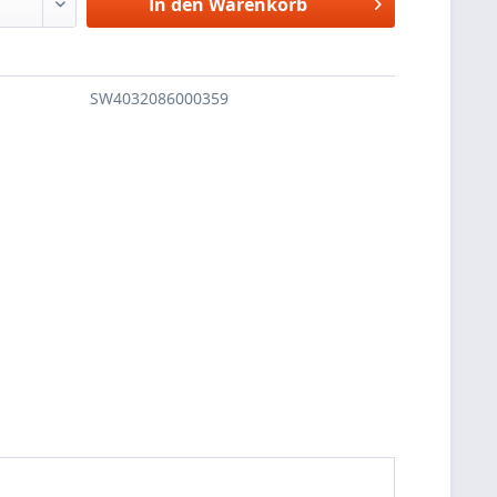
In den
Warenkorb
SW4032086000359