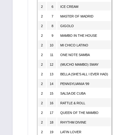
2
6
ICE CREAM
2
7
MASTER OF MADRID
2
8
GIGOLO
2
9
MAMBO IN THE HOUSE
2
10
MI CHICO LATINO
2
11
ONE NOTE SAMBA
2
12
(MUCHO MAMBO) SWAY
2
13
BELLA (SHE’S ALL I EVER HAD)
2
14
PENNSYLVANIA ‘99
2
15
SALSA DE CUBA
2
16
RATTLE & ROLL
2
17
QUEEN OF THE MAMBO
2
18
RHYTHM DIVINE
2
19
LATIN LOVER