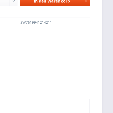
In den
Warenkorb
SW7619941214211