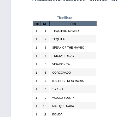
Titelliste
Teil
Nr
Titel
1
1
TEQUIERO MAMBO
1
2
TEQUILA
1
3
SPEAK OF THE MAMBO
1
4
TRICKY, TRICKY
1
5
VIDA BONITA
1
6
CORCOVADO
1
7
(UN,DOS TRES) MARIA
1
8
1 + 1 = 2
1
9
WOULD YOU...?
1
10
MAS QUE NADA
1
11
BOMBA