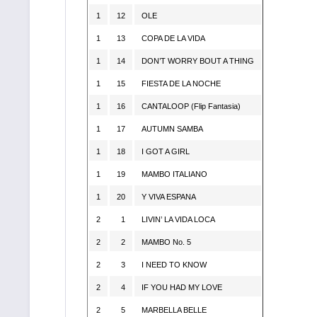
1
12
OLE
1
13
COPA DE LA VIDA
1
14
DON’T WORRY BOUT A THING
1
15
FIESTA DE LA NOCHE
1
16
CANTALOOP (Flip Fantasia)
1
17
AUTUMN SAMBA
1
18
I GOT A GIRL
1
19
MAMBO ITALIANO
1
20
Y VIVA ESPANA
2
1
LIVIN’ LA VIDA LOCA
2
2
MAMBO No. 5
2
3
I NEED TO KNOW
2
4
IF YOU HAD MY LOVE
2
5
MARBELLA BELLE