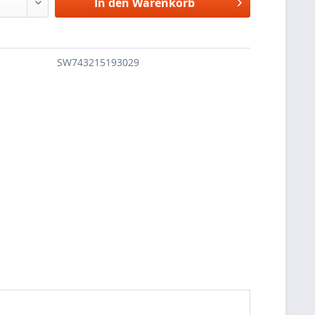
In den
Warenkorb
SW743215193029