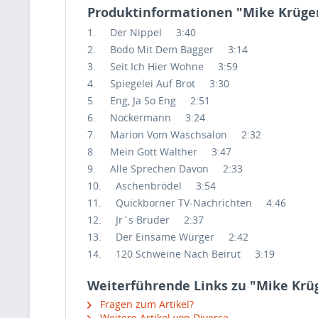
Produktinformationen "Mike Krüger
1. Der Nippel 3:40
2. Bodo Mit Dem Bagger 3:14
3. Seit Ich Hier Wohne 3:59
4. Spiegelei Auf Brot 3:30
5. Eng, Ja So Eng 2:51
6. Nockermann 3:24
7. Marion Vom Waschsalon 2:32
8. Mein Gott Walther 3:47
9. Alle Sprechen Davon 2:33
10. Aschenbrödel 3:54
11. Quickborner TV-Nachrichten 4:46
12. Jr´s Bruder 2:37
13. Der Einsame Würger 2:42
14. 120 Schweine Nach Beirut 3:19
Weiterführende Links zu "Mike Krüg
Fragen zum Artikel?
Weitere Artikel von Diverse