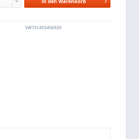
In den
Warenkorb
SW731455456929